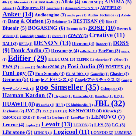
AIYIMA
(5)
Afloia
(4)
40s
(1)
Abramtek
(1)
ADAM Audio
(1)
AIRPULSE
(1)
AliExpress
(3)
AMEIFU
(2)
Alesis
(1)
Amazon
(1)
Amazonベーシック
(1)
Anker
(14)
Audioengine
(3)
Audio Technica
(2)
audio pro
(1)
Axloie
Bang & Olufsen
(5)
BESTISAN
(4)
(1)
Behringer
(1)
Bing
(1)
BOSE
(10)
BOGASING
(6)
Blueair
(5)
Boompods
(1)
Bowers &
Creative
(11)
COWAY
(2)
Wilkins
(1)
Cambridge Audio
(1)
cheero
(1)
DENON
(13)
DOSS
Divoom
(3)
DALI
(2)
DELL
(1)
Donner
(1)
(9)
Douk Audio
(7)
Dreamegg
(4)
EarFun
(3)
e-Better
(1)
ecozy
Edifier
(29)
ELECOM
(3)
(1)
ELEPIK
(1)
elesories
(1)
eMeet
(1)
Fosi Audio
(9)
EWA
(3)
foobar2000
(3)
FOSTEX
(3)
Fityou
(1)
FunLogy
(7)
Fun Sounds
(3)
Gbasics
(2)
FX-AUDIO-
(1)
GameSir
(1)
Gemean
(5)
Googleアドセンス
(3)
Googleアナリティクス
(2)
Google
goo Simseller
(35)
Gshopper
(2)
サーチコンソール
(1)
Harman Kardon
(7)
Heymell
(1)
Homecube
(1)
Honghai
(1)
HP
(1)
JBL
(32)
HUAWEI
(8)
iFi audio
(1)
IIJ
(1)
IK Multimedia
(1)
KENWOOD
(4)
JVC
(3)
Joyhouse
(2)
Klipsch
(2)
JYX
(1)
KEF
(1)
LENOVO
(7)
KMOUK
(1)
KRK
(1)
Kyvol
(1)
Lecdura
(1)
LenoPlay
(1)
Levoit
(13)
LFS
(5)
Lenrue
(4)
LG
(3)
LEXON
(2)
Leplus
(1)
Logicool
(11)
Libratone
(5)
LONPOO
(2)
LUMENA
LITHON
(1)