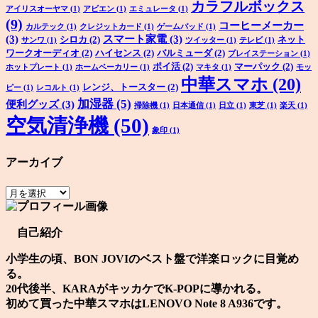
カラフルボックス
アイリスオーヤマ
(1)
アビエン
(1)
エミュレータ
(1)
(9)
コーヒーメーカー
カルテック
(1)
クレジットカード
(1)
ゲームパッド
(1)
(3)
スマート家電
(3)
シロカ
(2)
ネット
サンワ
(1)
ツイッター
(1)
テレビ
(1)
ワークオーディオ
(2)
ハイセンス
(2)
バルミューダ
(2)
プレイステーション
(1)
ポイ活
(2)
マーパック
(2)
ホットプレート
(1)
ホームベーカリー
(1)
マキタ
(1)
モッ
中華スマホ
(20)
レンジ、トースター
(2)
ピー
(1)
レコルト
(1)
加湿器
(5)
便利グッズ
(3)
掃除機
(1)
日本通信
(1)
日立
(1)
東芝
(1)
楽天
(1)
空気清浄機
(50)
象印
(1)
アーカイブ
ア
ー
カ
自己紹介
イ
ブ
小学生の頃、BON JOVIのベスト盤で洋楽ロックに目覚め
る。
20代後半、KARAがキッカケでK-POPに導かれる。
初めて買った中華スマホはLENOVO Note 8 A936です。