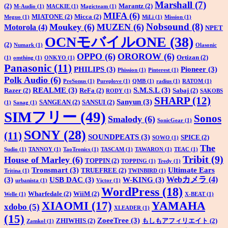
Marshall
(7)
(2)
Marantz
(2)
M-Audio
(1)
MACKIE
(1)
Magicteam
(1)
MIFA
(6)
MIATONE
(2)
Micca
(2)
Meguo
(1)
MiLi
(1)
Mission
(1)
Nobsound
(8)
Moukey
(6)
MUZEN
(6)
Motorola
(4)
NPET
OCNモバイルONE
(38)
(2)
Numark
(1)
Olasonic
OPPO
(6)
OROROW
(6)
Ortizan
(2)
(1)
omthing
(1)
ONKYO
(1)
Panasonic
(11)
PHILIPS
(3)
Pioneer
(3)
Phission
(1)
Pinterest
(1)
Polk Audio
(6)
PreSonus
(1)
Pureplove
(1)
QMB
(1)
radius
(1)
RATOM
(1)
REALME
(3)
S.M.S.L
(3)
Razer
(2)
ReFa
(2)
Sabaj
(2)
RODY
(1)
SAKOBS
SHARP
(12)
Sanyun
(3)
SANGEAN
(2)
SANSUI
(2)
(1)
Sanag
(1)
SIMフリー
(49)
Sonos
Smalody
(6)
SonicGear
(1)
SONY
(28)
(11)
SOUNDPEATS
(3)
SPICE
(2)
SOWO
(1)
The
Sudio
(1)
TANNOY
(1)
TaoTronics
(1)
TASCAM
(1)
TAWARON
(1)
TEAC
(1)
Tribit
(9)
House of Marley
(6)
TOPPIN
(2)
TOPPING
(1)
Tredy
(1)
Tronsmart
(3)
Ultimate Ears
TRUEFREE
(2)
Tritina
(1)
TWINBIRD
(1)
Webカメラ
(4)
(3)
USB DAC
(3)
W-KING
(3)
urbanista
(1)
Victor
(1)
WordPress
(18)
Wharfedale
(2)
WiiM
(2)
Welle
(1)
X-BEAT
(1)
XIAOMI
(17)
YAMAHA
xdobo
(5)
XLEADER
(1)
(15)
ZoeeTree
(3)
ZHIWHIS
(2)
もしもアフィリエイト
(2)
Zamkol
(1)