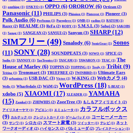
OPPO
(6)
OROROW
(6)
Ortizan
(2)
(1)
omthing
(1)
ONKYO
(1)
Panasonic
(11)
PHILIPS
(3)
Pioneer
(3)
Phission
(1)
Pinterest
(1)
Polk Audio
(6)
PreSonus
(1)
Pureplove
(1)
QMB
(1)
radius
(1)
RATOM
(1)
REALME
(3)
S.M.S.L
(3)
Razer
(2)
ReFa
(2)
Sabaj
(2)
RODY
(1)
SAKOBS
SHARP
(12)
Sanyun
(3)
SANGEAN
(2)
SANSUI
(2)
(1)
Sanag
(1)
SIMフリー
(49)
Sonos
Smalody
(6)
SonicGear
(1)
SONY
(28)
(11)
SOUNDPEATS
(3)
SPICE
(2)
SOWO
(1)
The
Sudio
(1)
TANNOY
(1)
TaoTronics
(1)
TASCAM
(1)
TAWARON
(1)
TEAC
(1)
Tribit
(9)
House of Marley
(6)
TOPPIN
(2)
TOPPING
(1)
Tredy
(1)
Tronsmart
(3)
Ultimate Ears
TRUEFREE
(2)
Tritina
(1)
TWINBIRD
(1)
Webカメラ
(4)
(3)
USB DAC
(3)
W-KING
(3)
urbanista
(1)
Victor
(1)
WordPress
(18)
Wharfedale
(2)
WiiM
(2)
Welle
(1)
X-BEAT
(1)
XIAOMI
(17)
YAMAHA
xdobo
(5)
XLEADER
(1)
(15)
ZoeeTree
(3)
ZHIWHIS
(2)
もしもアフィリエイト
(2)
Zamkol
(1)
カラフルボックス
アイリスオーヤマ
(1)
アビエン
(1)
エミュレータ
(1)
(9)
コーヒーメーカー
カルテック
(1)
クレジットカード
(1)
ゲームパッド
(1)
(3)
スマート家電
(3)
シロカ
(2)
ネット
サンワ
(1)
ツイッター
(1)
テレビ
(1)
ワークオーディオ
(2)
ハイセンス
(2)
バルミューダ
(2)
プレイステーション
(1)