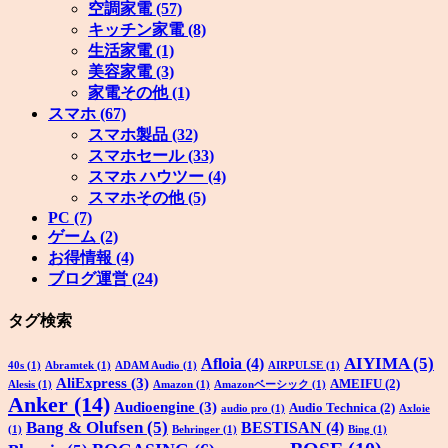
空調家電
(57)
キッチン家電
(8)
生活家電
(1)
美容家電
(3)
家電その他
(1)
スマホ
(67)
スマホ製品
(32)
スマホセール
(33)
スマホ ハウツー
(4)
スマホその他
(5)
PC
(7)
ゲーム
(2)
お得情報
(4)
ブログ運営
(24)
タグ検索
AIYIMA
(5)
Afloia
(4)
40s
(1)
Abramtek
(1)
ADAM Audio
(1)
AIRPULSE
(1)
AliExpress
(3)
AMEIFU
(2)
Alesis
(1)
Amazon
(1)
Amazonベーシック
(1)
Anker
(14)
Audioengine
(3)
Audio Technica
(2)
audio pro
(1)
Axloie
Bang & Olufsen
(5)
BESTISAN
(4)
(1)
Behringer
(1)
Bing
(1)