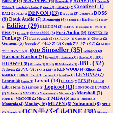
BOSE
(10)
BOGASING
(6)
Blueair
(5)
Boompods
(1)
Bowers &
Creative
(11)
COWAY
(2)
Wilkins
(1)
Cambridge Audio
(1)
cheero
(1)
DENON
(13)
DOSS
Divoom
(3)
DALI
(2)
DELL
(1)
Donner
(1)
(9)
Douk Audio
(7)
Dreamegg
(4)
EarFun
(3)
e-Better
(1)
ecozy
Edifier
(29)
ELECOM
(3)
(1)
ELEPIK
(1)
elesories
(1)
eMeet
(1)
Fosi Audio
(9)
EWA
(3)
foobar2000
(3)
FOSTEX
(3)
Fityou
(1)
FunLogy
(7)
Fun Sounds
(3)
Gbasics
(2)
FX-AUDIO-
(1)
GameSir
(1)
Gemean
(5)
Googleアドセンス
(3)
Googleアナリティクス
(2)
Google
goo Simseller
(35)
Gshopper
(2)
サーチコンソール
(1)
Harman Kardon
(7)
Heymell
(1)
Homecube
(1)
Honghai
(1)
HP
(1)
JBL
(32)
HUAWEI
(8)
iFi audio
(1)
IIJ
(1)
IK Multimedia
(1)
KENWOOD
(4)
JVC
(3)
Joyhouse
(2)
Klipsch
(2)
JYX
(1)
KEF
(1)
LENOVO
(7)
KMOUK
(1)
KRK
(1)
Kyvol
(1)
Lecdura
(1)
LenoPlay
(1)
Levoit
(13)
LFS
(5)
Lenrue
(4)
LG
(3)
LEXON
(2)
Leplus
(1)
Logicool
(11)
Libratone
(5)
LONPOO
(2)
LUMENA
LITHON
(1)
Marshall
(7)
(2)
Marantz
(2)
M-Audio
(1)
MACKIE
(1)
Magicteam
(1)
MIFA
(6)
MIATONE
(2)
Micca
(2)
Meguo
(1)
MiLi
(1)
Mission
(1)
Nobsound
(8)
Moukey
(6)
MUZEN
(6)
Motorola
(4)
NPET
OCNモバイルONE
(38)
(2)
Numark
(1)
Olasonic