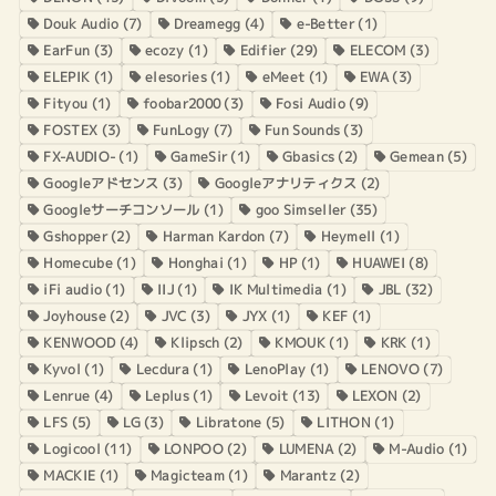
Douk Audio
(7)
Dreamegg
(4)
e-Better
(1)
EarFun
(3)
ecozy
(1)
Edifier
(29)
ELECOM
(3)
ELEPIK
(1)
elesories
(1)
eMeet
(1)
EWA
(3)
Fityou
(1)
foobar2000
(3)
Fosi Audio
(9)
FOSTEX
(3)
FunLogy
(7)
Fun Sounds
(3)
FX-AUDIO-
(1)
GameSir
(1)
Gbasics
(2)
Gemean
(5)
Googleアドセンス
(3)
Googleアナリティクス
(2)
Googleサーチコンソール
(1)
goo Simseller
(35)
Gshopper
(2)
Harman Kardon
(7)
Heymell
(1)
Homecube
(1)
Honghai
(1)
HP
(1)
HUAWEI
(8)
iFi audio
(1)
IIJ
(1)
IK Multimedia
(1)
JBL
(32)
Joyhouse
(2)
JVC
(3)
JYX
(1)
KEF
(1)
KENWOOD
(4)
Klipsch
(2)
KMOUK
(1)
KRK
(1)
Kyvol
(1)
Lecdura
(1)
LenoPlay
(1)
LENOVO
(7)
Lenrue
(4)
Leplus
(1)
Levoit
(13)
LEXON
(2)
LFS
(5)
LG
(3)
Libratone
(5)
LITHON
(1)
Logicool
(11)
LONPOO
(2)
LUMENA
(2)
M-Audio
(1)
MACKIE
(1)
Magicteam
(1)
Marantz
(2)