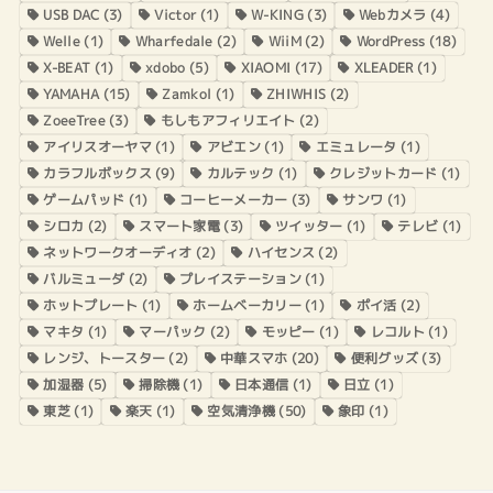
USB DAC
(3)
Victor
(1)
W-KING
(3)
Webカメラ
(4)
Welle
(1)
Wharfedale
(2)
WiiM
(2)
WordPress
(18)
X-BEAT
(1)
xdobo
(5)
XIAOMI
(17)
XLEADER
(1)
YAMAHA
(15)
Zamkol
(1)
ZHIWHIS
(2)
ZoeeTree
(3)
もしもアフィリエイト
(2)
アイリスオーヤマ
(1)
アビエン
(1)
エミュレータ
(1)
カラフルボックス
(9)
カルテック
(1)
クレジットカード
(1)
ゲームパッド
(1)
コーヒーメーカー
(3)
サンワ
(1)
シロカ
(2)
スマート家電
(3)
ツイッター
(1)
テレビ
(1)
ネットワークオーディオ
(2)
ハイセンス
(2)
バルミューダ
(2)
プレイステーション
(1)
ホットプレート
(1)
ホームベーカリー
(1)
ポイ活
(2)
マキタ
(1)
マーパック
(2)
モッピー
(1)
レコルト
(1)
レンジ、トースター
(2)
中華スマホ
(20)
便利グッズ
(3)
加湿器
(5)
掃除機
(1)
日本通信
(1)
日立
(1)
東芝
(1)
楽天
(1)
空気清浄機
(50)
象印
(1)