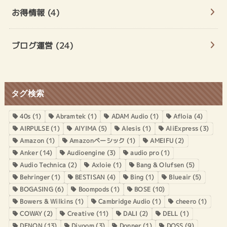
お得情報
(4)
ブログ運営
(24)
タグ検索
40s
(1)
Abramtek
(1)
ADAM Audio
(1)
Afloia
(4)
AIRPULSE
(1)
AIYIMA
(5)
Alesis
(1)
AliExpress
(3)
Amazon
(1)
Amazonベーシック
(1)
AMEIFU
(2)
Anker
(14)
Audioengine
(3)
audio pro
(1)
Audio Technica
(2)
Axloie
(1)
Bang & Olufsen
(5)
Behringer
(1)
BESTISAN
(4)
Bing
(1)
Blueair
(5)
BOGASING
(6)
Boompods
(1)
BOSE
(10)
Bowers & Wilkins
(1)
Cambridge Audio
(1)
cheero
(1)
COWAY
(2)
Creative
(11)
DALI
(2)
DELL
(1)
DENON
(13)
Divoom
(3)
Donner
(1)
DOSS
(9)