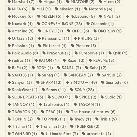
Marshall
(7)
Meguo
(1)
MIATONE
(2)
Micca
(2)
MIFA
(6)
MiLi
(1)
Mission
(1)
Motorola
(4)
Moukey
(6)
MUZEN
(6)
Nobsound
(8)
NPET
(2)
Numark
(1)
OCNモバイルONE
(38)
Olasonic
(1)
omthing
(1)
ONKYO
(1)
OPPO
(6)
OROROW
(6)
Ortizan
(2)
Panasonic
(11)
PHILIPS
(3)
Phission
(1)
Pinterest
(1)
Pioneer
(3)
Polk Audio
(6)
PreSonus
(1)
Pureplove
(1)
QMB
(1)
radius
(1)
RATOM
(1)
Razer
(2)
REALME
(3)
ReFa
(2)
RODY
(1)
S.M.S.L
(3)
Sabaj
(2)
SAKOBS
(1)
Sanag
(1)
SANGEAN
(2)
SANSUI
(2)
Sanyun
(3)
SHARP
(12)
SIMフリー
(49)
Smalody
(6)
SonicGear
(1)
Sonos
(11)
SONY
(28)
SOUNDPEATS
(3)
SOWO
(1)
SPICE
(2)
Sudio
(1)
TANNOY
(1)
TaoTronics
(1)
TASCAM
(1)
TAWARON
(1)
TEAC
(1)
The House of Marley
(6)
TOPPIN
(2)
TOPPING
(1)
Tredy
(1)
Tribit
(9)
Tritina
(1)
Tronsmart
(3)
TRUEFREE
(2)
TWINBIRD
(1)
Ultimate Ears
(3)
urbanista
(1)