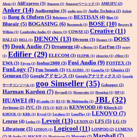
AliExpress
(3)
AMEIFU
(2)
Alesis
(1)
Amazon
(1)
Amazonベーシック
(1)
Anker
(14)
Audioengine
(3)
Audio Technica
(2)
audio pro
(1)
Axloie
Bang & Olufsen
(5)
BESTISAN
(4)
(1)
Behringer
(1)
Bing
(1)
BOSE
(10)
BOGASING
(6)
Blueair
(5)
Boompods
(1)
Bowers &
Creative
(11)
COWAY
(2)
Wilkins
(1)
Cambridge Audio
(1)
cheero
(1)
DENON
(13)
DOSS
Divoom
(3)
DALI
(2)
DELL
(1)
Donner
(1)
(9)
Douk Audio
(7)
Dreamegg
(4)
EarFun
(3)
e-Better
(1)
ecozy
Edifier
(29)
ELECOM
(3)
(1)
ELEPIK
(1)
elesories
(1)
eMeet
(1)
Fosi Audio
(9)
EWA
(3)
foobar2000
(3)
FOSTEX
(3)
Fityou
(1)
FunLogy
(7)
Fun Sounds
(3)
Gbasics
(2)
FX-AUDIO-
(1)
GameSir
(1)
Gemean
(5)
Googleアドセンス
(3)
Googleアナリティクス
(2)
Google
goo Simseller
(35)
Gshopper
(2)
サーチコンソール
(1)
Harman Kardon
(7)
Heymell
(1)
Homecube
(1)
Honghai
(1)
HP
(1)
JBL
(32)
HUAWEI
(8)
iFi audio
(1)
IIJ
(1)
IK Multimedia
(1)
KENWOOD
(4)
JVC
(3)
Joyhouse
(2)
Klipsch
(2)
JYX
(1)
KEF
(1)
LENOVO
(7)
KMOUK
(1)
KRK
(1)
Kyvol
(1)
Lecdura
(1)
LenoPlay
(1)
Levoit
(13)
LFS
(5)
Lenrue
(4)
LG
(3)
LEXON
(2)
Leplus
(1)
Logicool
(11)
Libratone
(5)
LONPOO
(2)
LUMENA
LITHON
(1)
Marshall
(7)
(2)
Marantz
(2)
M-Audio
(1)
MACKIE
(1)
Magicteam
(1)