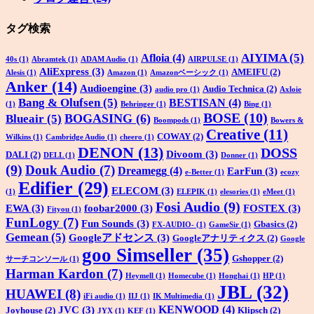
タグ検索
AIYIMA
(5)
Afloia
(4)
40s
(1)
Abramtek
(1)
ADAM Audio
(1)
AIRPULSE
(1)
AliExpress
(3)
AMEIFU
(2)
Alesis
(1)
Amazon
(1)
Amazonベーシック
(1)
Anker
(14)
Audioengine
(3)
Audio Technica
(2)
audio pro
(1)
Axloie
Bang & Olufsen
(5)
BESTISAN
(4)
(1)
Behringer
(1)
Bing
(1)
BOSE
(10)
BOGASING
(6)
Blueair
(5)
Boompods
(1)
Bowers &
Creative
(11)
COWAY
(2)
Wilkins
(1)
Cambridge Audio
(1)
cheero
(1)
DENON
(13)
DOSS
Divoom
(3)
DALI
(2)
DELL
(1)
Donner
(1)
(9)
Douk Audio
(7)
Dreamegg
(4)
EarFun
(3)
e-Better
(1)
ecozy
Edifier
(29)
ELECOM
(3)
(1)
ELEPIK
(1)
elesories
(1)
eMeet
(1)
Fosi Audio
(9)
EWA
(3)
foobar2000
(3)
FOSTEX
(3)
Fityou
(1)
FunLogy
(7)
Fun Sounds
(3)
Gbasics
(2)
FX-AUDIO-
(1)
GameSir
(1)
Gemean
(5)
Googleアドセンス
(3)
Googleアナリティクス
(2)
Google
goo Simseller
(35)
Gshopper
(2)
サーチコンソール
(1)
Harman Kardon
(7)
Heymell
(1)
Homecube
(1)
Honghai
(1)
HP
(1)
JBL
(32)
HUAWEI
(8)
iFi audio
(1)
IIJ
(1)
IK Multimedia
(1)
KENWOOD
(4)
JVC
(3)
Joyhouse
(2)
Klipsch
(2)
JYX
(1)
KEF
(1)