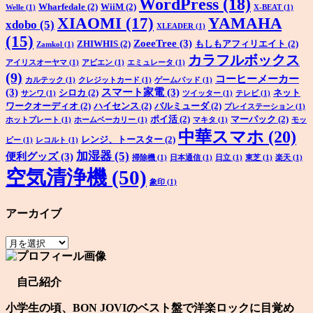
WordPress
(18)
Wharfedale
(2)
WiiM
(2)
Welle
(1)
X-BEAT
(1)
XIAOMI
(17)
YAMAHA
xdobo
(5)
XLEADER
(1)
(15)
ZoeeTree
(3)
ZHIWHIS
(2)
もしもアフィリエイト
(2)
Zamkol
(1)
カラフルボックス
アイリスオーヤマ
(1)
アビエン
(1)
エミュレータ
(1)
(9)
コーヒーメーカー
カルテック
(1)
クレジットカード
(1)
ゲームパッド
(1)
(3)
スマート家電
(3)
シロカ
(2)
ネット
サンワ
(1)
ツイッター
(1)
テレビ
(1)
ワークオーディオ
(2)
ハイセンス
(2)
バルミューダ
(2)
プレイステーション
(1)
ポイ活
(2)
マーパック
(2)
ホットプレート
(1)
ホームベーカリー
(1)
マキタ
(1)
モッ
中華スマホ
(20)
レンジ、トースター
(2)
ピー
(1)
レコルト
(1)
加湿器
(5)
便利グッズ
(3)
掃除機
(1)
日本通信
(1)
日立
(1)
東芝
(1)
楽天
(1)
空気清浄機
(50)
象印
(1)
アーカイブ
ア
ー
カ
自己紹介
イ
ブ
小学生の頃、BON JOVIのベスト盤で洋楽ロックに目覚め