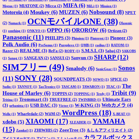
MIFA
(6)
MIATONE
(2)
Micca
(2)
Meguo
(1)
MiLi
(1)
Mission
(1)
Nobsound
(8)
Moukey
(6)
MUZEN
(6)
Motorola
(4)
NPET
OCNモバイルONE
(38)
(2)
Numark
(1)
Olasonic
OPPO
(6)
OROROW
(6)
Ortizan
(2)
(1)
omthing
(1)
ONKYO
(1)
Panasonic
(11)
PHILIPS
(3)
Pioneer
(3)
Phission
(1)
Pinterest
(1)
Polk Audio
(6)
PreSonus
(1)
Pureplove
(1)
QMB
(1)
radius
(1)
RATOM
(1)
REALME
(3)
S.M.S.L
(3)
Razer
(2)
ReFa
(2)
Sabaj
(2)
RODY
(1)
SAKOBS
SHARP
(12)
Sanyun
(3)
SANGEAN
(2)
SANSUI
(2)
(1)
Sanag
(1)
SIMフリー
(49)
Sonos
Smalody
(6)
SonicGear
(1)
SONY
(28)
(11)
SOUNDPEATS
(3)
SPICE
(2)
SOWO
(1)
The
Sudio
(1)
TANNOY
(1)
TaoTronics
(1)
TASCAM
(1)
TAWARON
(1)
TEAC
(1)
Tribit
(9)
House of Marley
(6)
TOPPIN
(2)
TOPPING
(1)
Tredy
(1)
Tronsmart
(3)
Ultimate Ears
TRUEFREE
(2)
Tritina
(1)
TWINBIRD
(1)
Webカメラ
(4)
(3)
USB DAC
(3)
W-KING
(3)
urbanista
(1)
Victor
(1)
WordPress
(18)
Wharfedale
(2)
WiiM
(2)
Welle
(1)
X-BEAT
(1)
XIAOMI
(17)
YAMAHA
xdobo
(5)
XLEADER
(1)
(15)
ZoeeTree
(3)
ZHIWHIS
(2)
もしもアフィリエイト
(2)
Zamkol
(1)
カラフルボックス
アイリスオーヤマ
(1)
アビエン
(1)
エミュレータ
(1)