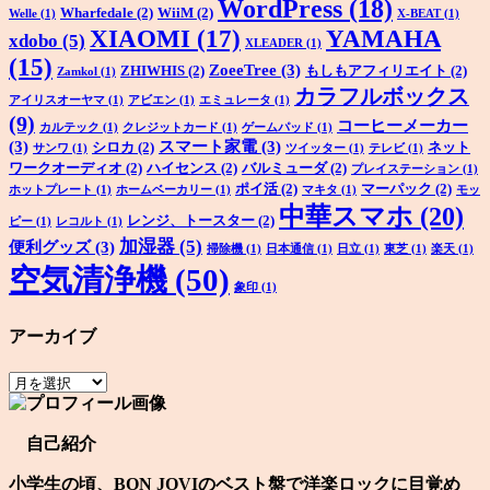
WordPress
(18)
Wharfedale
(2)
WiiM
(2)
Welle
(1)
X-BEAT
(1)
XIAOMI
(17)
YAMAHA
xdobo
(5)
XLEADER
(1)
(15)
ZoeeTree
(3)
ZHIWHIS
(2)
もしもアフィリエイト
(2)
Zamkol
(1)
カラフルボックス
アイリスオーヤマ
(1)
アビエン
(1)
エミュレータ
(1)
(9)
コーヒーメーカー
カルテック
(1)
クレジットカード
(1)
ゲームパッド
(1)
(3)
スマート家電
(3)
シロカ
(2)
ネット
サンワ
(1)
ツイッター
(1)
テレビ
(1)
ワークオーディオ
(2)
ハイセンス
(2)
バルミューダ
(2)
プレイステーション
(1)
ポイ活
(2)
マーパック
(2)
ホットプレート
(1)
ホームベーカリー
(1)
マキタ
(1)
モッ
中華スマホ
(20)
レンジ、トースター
(2)
ピー
(1)
レコルト
(1)
加湿器
(5)
便利グッズ
(3)
掃除機
(1)
日本通信
(1)
日立
(1)
東芝
(1)
楽天
(1)
空気清浄機
(50)
象印
(1)
アーカイブ
ア
ー
カ
自己紹介
イ
ブ
小学生の頃、BON JOVIのベスト盤で洋楽ロックに目覚め