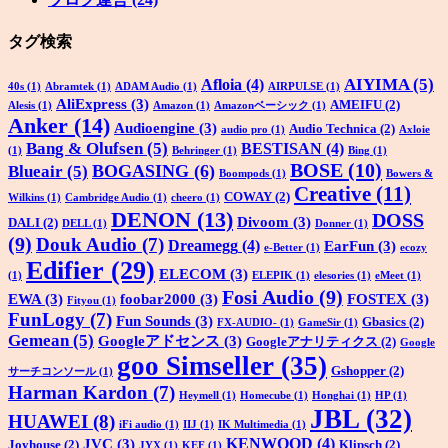
タグ検索
AIYIMA
(5)
Afloia
(4)
40s
(1)
Abramtek
(1)
ADAM Audio
(1)
AIRPULSE
(1)
AliExpress
(3)
AMEIFU
(2)
Alesis
(1)
Amazon
(1)
Amazonベーシック
(1)
Anker
(14)
Audioengine
(3)
Audio Technica
(2)
audio pro
(1)
Axloie
Bang & Olufsen
(5)
BESTISAN
(4)
(1)
Behringer
(1)
Bing
(1)
BOSE
(10)
BOGASING
(6)
Blueair
(5)
Boompods
(1)
Bowers &
Creative
(11)
COWAY
(2)
Wilkins
(1)
Cambridge Audio
(1)
cheero
(1)
DENON
(13)
DOSS
Divoom
(3)
DALI
(2)
DELL
(1)
Donner
(1)
(9)
Douk Audio
(7)
Dreamegg
(4)
EarFun
(3)
e-Better
(1)
ecozy
Edifier
(29)
ELECOM
(3)
(1)
ELEPIK
(1)
elesories
(1)
eMeet
(1)
Fosi Audio
(9)
EWA
(3)
foobar2000
(3)
FOSTEX
(3)
Fityou
(1)
FunLogy
(7)
Fun Sounds
(3)
Gbasics
(2)
FX-AUDIO-
(1)
GameSir
(1)
Gemean
(5)
Googleアドセンス
(3)
Googleアナリティクス
(2)
Google
goo Simseller
(35)
Gshopper
(2)
サーチコンソール
(1)
Harman Kardon
(7)
Heymell
(1)
Homecube
(1)
Honghai
(1)
HP
(1)
JBL
(32)
HUAWEI
(8)
iFi audio
(1)
IIJ
(1)
IK Multimedia
(1)
KENWOOD
(4)
JVC
(3)
Joyhouse
(2)
Klipsch
(2)
JYX
(1)
KEF
(1)