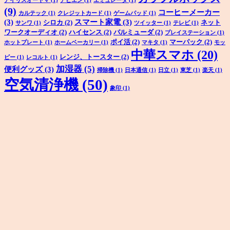
アイリスオーヤマ
(1)
アビエン
(1)
エミュレータ
(1)
(9)
コーヒーメーカー
カルテック
(1)
クレジットカード
(1)
ゲームパッド
(1)
(3)
スマート家電
(3)
シロカ
(2)
ネット
サンワ
(1)
ツイッター
(1)
テレビ
(1)
ワークオーディオ
(2)
ハイセンス
(2)
バルミューダ
(2)
プレイステーション
(1)
ポイ活
(2)
マーパック
(2)
ホットプレート
(1)
ホームベーカリー
(1)
マキタ
(1)
モッ
中華スマホ
(20)
レンジ、トースター
(2)
ピー
(1)
レコルト
(1)
加湿器
(5)
便利グッズ
(3)
掃除機
(1)
日本通信
(1)
日立
(1)
東芝
(1)
楽天
(1)
空気清浄機
(50)
象印
(1)