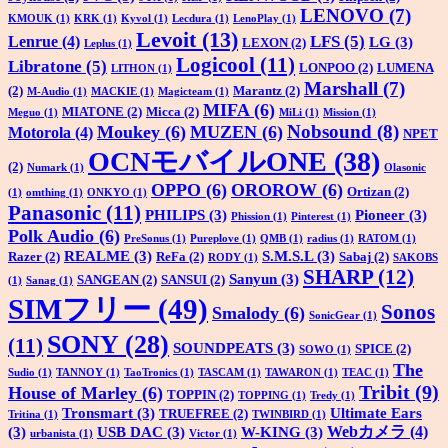
LENOVO
(7)
KMOUK
(1)
KRK
(1)
Kyvol
(1)
Lecdura
(1)
LenoPlay
(1)
Levoit
(13)
LFS
(5)
Lenrue
(4)
LG
(3)
LEXON
(2)
Leplus
(1)
Logicool
(11)
Libratone
(5)
LONPOO
(2)
LUMENA
LITHON
(1)
Marshall
(7)
(2)
Marantz
(2)
M-Audio
(1)
MACKIE
(1)
Magicteam
(1)
MIFA
(6)
MIATONE
(2)
Micca
(2)
Meguo
(1)
MiLi
(1)
Mission
(1)
Nobsound
(8)
Moukey
(6)
MUZEN
(6)
Motorola
(4)
NPET
OCNモバイルONE
(38)
(2)
Numark
(1)
Olasonic
OPPO
(6)
OROROW
(6)
Ortizan
(2)
(1)
omthing
(1)
ONKYO
(1)
Panasonic
(11)
PHILIPS
(3)
Pioneer
(3)
Phission
(1)
Pinterest
(1)
Polk Audio
(6)
PreSonus
(1)
Pureplove
(1)
QMB
(1)
radius
(1)
RATOM
(1)
REALME
(3)
S.M.S.L
(3)
Razer
(2)
ReFa
(2)
Sabaj
(2)
RODY
(1)
SAKOBS
SHARP
(12)
Sanyun
(3)
SANGEAN
(2)
SANSUI
(2)
(1)
Sanag
(1)
SIMフリー
(49)
Sonos
Smalody
(6)
SonicGear
(1)
SONY
(28)
(11)
SOUNDPEATS
(3)
SPICE
(2)
SOWO
(1)
The
Sudio
(1)
TANNOY
(1)
TaoTronics
(1)
TASCAM
(1)
TAWARON
(1)
TEAC
(1)
Tribit
(9)
House of Marley
(6)
TOPPIN
(2)
TOPPING
(1)
Tredy
(1)
Tronsmart
(3)
Ultimate Ears
TRUEFREE
(2)
Tritina
(1)
TWINBIRD
(1)
Webカメラ
(4)
(3)
USB DAC
(3)
W-KING
(3)
urbanista
(1)
Victor
(1)