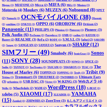
M-Audio
(1)
MACKIE
(1)
Magicteam
(1)
MIFA
(6)
MIATONE
(2)
Micca
(2)
Meguo
(1)
MiLi
(1)
Mission
(1)
Nobsound
(8)
Moukey
(6)
MUZEN
(6)
Motorola
(4)
NPET
OCNモバイルONE
(38)
(2)
Numark
(1)
Olasonic
OPPO
(6)
OROROW
(6)
Ortizan
(2)
(1)
omthing
(1)
ONKYO
(1)
Panasonic
(11)
PHILIPS
(3)
Pioneer
(3)
Phission
(1)
Pinterest
(1)
Polk Audio
(6)
PreSonus
(1)
Pureplove
(1)
QMB
(1)
radius
(1)
RATOM
(1)
REALME
(3)
S.M.S.L
(3)
Razer
(2)
ReFa
(2)
Sabaj
(2)
RODY
(1)
SAKOBS
SHARP
(12)
Sanyun
(3)
SANGEAN
(2)
SANSUI
(2)
(1)
Sanag
(1)
SIMフリー
(49)
Sonos
Smalody
(6)
SonicGear
(1)
SONY
(28)
(11)
SOUNDPEATS
(3)
SPICE
(2)
SOWO
(1)
The
Sudio
(1)
TANNOY
(1)
TaoTronics
(1)
TASCAM
(1)
TAWARON
(1)
TEAC
(1)
Tribit
(9)
House of Marley
(6)
TOPPIN
(2)
TOPPING
(1)
Tredy
(1)
Tronsmart
(3)
Ultimate Ears
TRUEFREE
(2)
Tritina
(1)
TWINBIRD
(1)
Webカメラ
(4)
(3)
USB DAC
(3)
W-KING
(3)
urbanista
(1)
Victor
(1)
WordPress
(18)
Wharfedale
(2)
WiiM
(2)
Welle
(1)
X-BEAT
(1)
XIAOMI
(17)
YAMAHA
xdobo
(5)
XLEADER
(1)
(15)
ZoeeTree
(3)
ZHIWHIS
(2)
もしもアフィリエイト
(2)
Zamkol
(1)
カラフルボックス