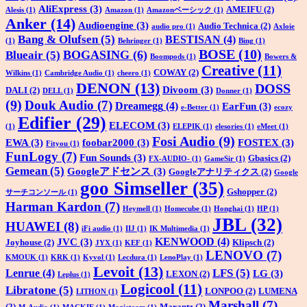
AliExpress
(3)
AMEIFU
(2)
Alesis
(1)
Amazon
(1)
Amazonベーシック
(1)
Anker
(14)
Audioengine
(3)
Audio Technica
(2)
audio pro
(1)
Axloie
Bang & Olufsen
(5)
BESTISAN
(4)
(1)
Behringer
(1)
Bing
(1)
BOSE
(10)
BOGASING
(6)
Blueair
(5)
Boompods
(1)
Bowers &
Creative
(11)
COWAY
(2)
Wilkins
(1)
Cambridge Audio
(1)
cheero
(1)
DENON
(13)
DOSS
Divoom
(3)
DALI
(2)
DELL
(1)
Donner
(1)
(9)
Douk Audio
(7)
Dreamegg
(4)
EarFun
(3)
e-Better
(1)
ecozy
Edifier
(29)
ELECOM
(3)
(1)
ELEPIK
(1)
elesories
(1)
eMeet
(1)
Fosi Audio
(9)
EWA
(3)
foobar2000
(3)
FOSTEX
(3)
Fityou
(1)
FunLogy
(7)
Fun Sounds
(3)
Gbasics
(2)
FX-AUDIO-
(1)
GameSir
(1)
Gemean
(5)
Googleアドセンス
(3)
Googleアナリティクス
(2)
Google
goo Simseller
(35)
Gshopper
(2)
サーチコンソール
(1)
Harman Kardon
(7)
Heymell
(1)
Homecube
(1)
Honghai
(1)
HP
(1)
JBL
(32)
HUAWEI
(8)
iFi audio
(1)
IIJ
(1)
IK Multimedia
(1)
KENWOOD
(4)
JVC
(3)
Joyhouse
(2)
Klipsch
(2)
JYX
(1)
KEF
(1)
LENOVO
(7)
KMOUK
(1)
KRK
(1)
Kyvol
(1)
Lecdura
(1)
LenoPlay
(1)
Levoit
(13)
LFS
(5)
Lenrue
(4)
LG
(3)
LEXON
(2)
Leplus
(1)
Logicool
(11)
Libratone
(5)
LONPOO
(2)
LUMENA
LITHON
(1)
Marshall
(7)
(2)
Marantz
(2)