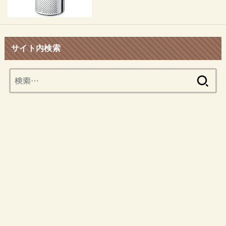
サイト内検索
検
索: