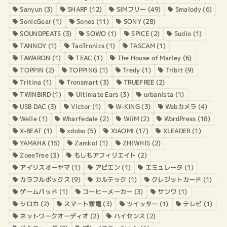
Sanyun
(3)
SHARP
(12)
SIMフリー
(49)
Smalody
(6)
SonicGear
(1)
Sonos
(11)
SONY
(28)
SOUNDPEATS
(3)
SOWO
(1)
SPICE
(2)
Sudio
(1)
TANNOY
(1)
TaoTronics
(1)
TASCAM
(1)
TAWARON
(1)
TEAC
(1)
The House of Marley
(6)
TOPPIN
(2)
TOPPING
(1)
Tredy
(1)
Tribit
(9)
Tritina
(1)
Tronsmart
(3)
TRUEFREE
(2)
TWINBIRD
(1)
Ultimate Ears
(3)
urbanista
(1)
USB DAC
(3)
Victor
(1)
W-KING
(3)
Webカメラ
(4)
Welle
(1)
Wharfedale
(2)
WiiM
(2)
WordPress
(18)
X-BEAT
(1)
xdobo
(5)
XIAOMI
(17)
XLEADER
(1)
YAMAHA
(15)
Zamkol
(1)
ZHIWHIS
(2)
ZoeeTree
(3)
もしもアフィリエイト
(2)
アイリスオーヤマ
(1)
アビエン
(1)
エミュレータ
(1)
カラフルボックス
(9)
カルテック
(1)
クレジットカード
(1)
ゲームパッド
(1)
コーヒーメーカー
(3)
サンワ
(1)
シロカ
(2)
スマート家電
(3)
ツイッター
(1)
テレビ
(1)
ネットワークオーディオ
(2)
ハイセンス
(2)