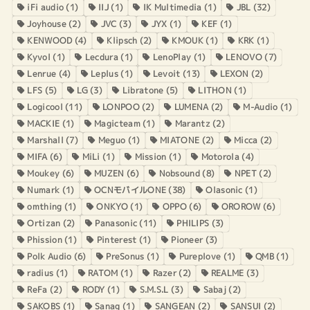
iFi audio
(1)
IIJ
(1)
IK Multimedia
(1)
JBL
(32)
Joyhouse
(2)
JVC
(3)
JYX
(1)
KEF
(1)
KENWOOD
(4)
Klipsch
(2)
KMOUK
(1)
KRK
(1)
Kyvol
(1)
Lecdura
(1)
LenoPlay
(1)
LENOVO
(7)
Lenrue
(4)
Leplus
(1)
Levoit
(13)
LEXON
(2)
LFS
(5)
LG
(3)
Libratone
(5)
LITHON
(1)
Logicool
(11)
LONPOO
(2)
LUMENA
(2)
M-Audio
(1)
MACKIE
(1)
Magicteam
(1)
Marantz
(2)
Marshall
(7)
Meguo
(1)
MIATONE
(2)
Micca
(2)
MIFA
(6)
MiLi
(1)
Mission
(1)
Motorola
(4)
Moukey
(6)
MUZEN
(6)
Nobsound
(8)
NPET
(2)
Numark
(1)
OCNモバイルONE
(38)
Olasonic
(1)
omthing
(1)
ONKYO
(1)
OPPO
(6)
OROROW
(6)
Ortizan
(2)
Panasonic
(11)
PHILIPS
(3)
Phission
(1)
Pinterest
(1)
Pioneer
(3)
Polk Audio
(6)
PreSonus
(1)
Pureplove
(1)
QMB
(1)
radius
(1)
RATOM
(1)
Razer
(2)
REALME
(3)
ReFa
(2)
RODY
(1)
S.M.S.L
(3)
Sabaj
(2)
SAKOBS
(1)
Sanag
(1)
SANGEAN
(2)
SANSUI
(2)