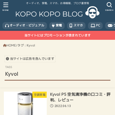
オーディオ、家電、スマホ、お得情報、ブログ運営等
MENU
SEARCH
オーディオ・ビジュアル
家電
スマホ
PC
当サイトにはプロモーションが含まれています
HOME
タグ : Kyvol
当サイトは広告を含んでいます
Kyvol
Kyvol P5 空気清浄機の口コミ・評
空調家電
判、レビュー
2022.06.13