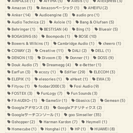
AIRPULSE
(1)
AIYIMA
(5)
Alesis
(1)
AliExpress
(3)
Amazon
(1)
Amazonベーシック
(1)
AMEIFU
(2)
Anker
(14)
Audioengine
(3)
audio pro
(1)
Audio Technica
(2)
Axloie
(1)
Bang & Olufsen
(5)
Behringer
(1)
BESTISAN
(4)
Bing
(1)
Blueair
(5)
BOGASING
(6)
Boompods
(1)
BOSE
(10)
Bowers & Wilkins
(1)
Cambridge Audio
(1)
cheero
(1)
COWAY
(2)
Creative
(11)
DALI
(2)
DELL
(1)
DENON
(13)
Divoom
(3)
Donner
(1)
DOSS
(9)
Douk Audio
(7)
Dreamegg
(4)
e-Better
(1)
EarFun
(3)
ecozy
(1)
Edifier
(29)
ELECOM
(3)
ELEPIK
(1)
elesories
(1)
eMeet
(1)
EWA
(3)
Fityou
(1)
foobar2000
(3)
Fosi Audio
(9)
FOSTEX
(3)
FunLogy
(7)
Fun Sounds
(3)
FX-AUDIO-
(1)
GameSir
(1)
Gbasics
(2)
Gemean
(5)
Googleアドセンス
(3)
Googleアナリティクス
(2)
Googleサーチコンソール
(1)
goo Simseller
(35)
Gshopper
(2)
Harman Kardon
(7)
Heymell
(1)
Homecube
(1)
Honghai
(1)
HP
(1)
HUAWEI
(8)