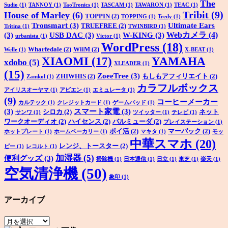
The
Sudio
(1)
TANNOY
(1)
TaoTronics
(1)
TASCAM
(1)
TAWARON
(1)
TEAC
(1)
Tribit
(9)
House of Marley
(6)
TOPPIN
(2)
TOPPING
(1)
Tredy
(1)
Tronsmart
(3)
Ultimate Ears
TRUEFREE
(2)
Tritina
(1)
TWINBIRD
(1)
Webカメラ
(4)
(3)
USB DAC
(3)
W-KING
(3)
urbanista
(1)
Victor
(1)
WordPress
(18)
Wharfedale
(2)
WiiM
(2)
Welle
(1)
X-BEAT
(1)
XIAOMI
(17)
YAMAHA
xdobo
(5)
XLEADER
(1)
(15)
ZoeeTree
(3)
ZHIWHIS
(2)
もしもアフィリエイト
(2)
Zamkol
(1)
カラフルボックス
アイリスオーヤマ
(1)
アビエン
(1)
エミュレータ
(1)
(9)
コーヒーメーカー
カルテック
(1)
クレジットカード
(1)
ゲームパッド
(1)
(3)
スマート家電
(3)
シロカ
(2)
ネット
サンワ
(1)
ツイッター
(1)
テレビ
(1)
ワークオーディオ
(2)
ハイセンス
(2)
バルミューダ
(2)
プレイステーション
(1)
ポイ活
(2)
マーパック
(2)
ホットプレート
(1)
ホームベーカリー
(1)
マキタ
(1)
モッ
中華スマホ
(20)
レンジ、トースター
(2)
ピー
(1)
レコルト
(1)
加湿器
(5)
便利グッズ
(3)
掃除機
(1)
日本通信
(1)
日立
(1)
東芝
(1)
楽天
(1)
空気清浄機
(50)
象印
(1)
アーカイブ
ア