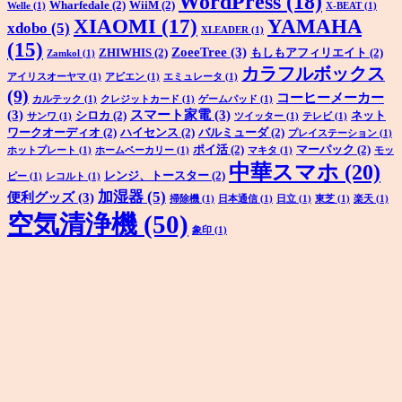
WordPress
(18)
Wharfedale
(2)
WiiM
(2)
Welle
(1)
X-BEAT
(1)
XIAOMI
(17)
YAMAHA
xdobo
(5)
XLEADER
(1)
(15)
ZoeeTree
(3)
ZHIWHIS
(2)
もしもアフィリエイト
(2)
Zamkol
(1)
カラフルボックス
アイリスオーヤマ
(1)
アビエン
(1)
エミュレータ
(1)
(9)
コーヒーメーカー
カルテック
(1)
クレジットカード
(1)
ゲームパッド
(1)
(3)
スマート家電
(3)
シロカ
(2)
ネット
サンワ
(1)
ツイッター
(1)
テレビ
(1)
ワークオーディオ
(2)
ハイセンス
(2)
バルミューダ
(2)
プレイステーション
(1)
ポイ活
(2)
マーパック
(2)
ホットプレート
(1)
ホームベーカリー
(1)
マキタ
(1)
モッ
中華スマホ
(20)
レンジ、トースター
(2)
ピー
(1)
レコルト
(1)
加湿器
(5)
便利グッズ
(3)
掃除機
(1)
日本通信
(1)
日立
(1)
東芝
(1)
楽天
(1)
空気清浄機
(50)
象印
(1)