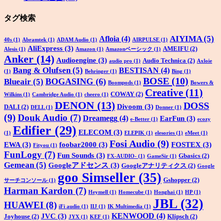
タグ検索
AIYIMA
(5)
Afloia
(4)
40s
(1)
Abramtek
(1)
ADAM Audio
(1)
AIRPULSE
(1)
AliExpress
(3)
AMEIFU
(2)
Alesis
(1)
Amazon
(1)
Amazonベーシック
(1)
Anker
(14)
Audioengine
(3)
Audio Technica
(2)
audio pro
(1)
Axloie
Bang & Olufsen
(5)
BESTISAN
(4)
(1)
Behringer
(1)
Bing
(1)
BOSE
(10)
BOGASING
(6)
Blueair
(5)
Boompods
(1)
Bowers &
Creative
(11)
COWAY
(2)
Wilkins
(1)
Cambridge Audio
(1)
cheero
(1)
DENON
(13)
DOSS
Divoom
(3)
DALI
(2)
DELL
(1)
Donner
(1)
(9)
Douk Audio
(7)
Dreamegg
(4)
EarFun
(3)
e-Better
(1)
ecozy
Edifier
(29)
ELECOM
(3)
(1)
ELEPIK
(1)
elesories
(1)
eMeet
(1)
Fosi Audio
(9)
EWA
(3)
foobar2000
(3)
FOSTEX
(3)
Fityou
(1)
FunLogy
(7)
Fun Sounds
(3)
Gbasics
(2)
FX-AUDIO-
(1)
GameSir
(1)
Gemean
(5)
Googleアドセンス
(3)
Googleアナリティクス
(2)
Google
goo Simseller
(35)
Gshopper
(2)
サーチコンソール
(1)
Harman Kardon
(7)
Heymell
(1)
Homecube
(1)
Honghai
(1)
HP
(1)
JBL
(32)
HUAWEI
(8)
iFi audio
(1)
IIJ
(1)
IK Multimedia
(1)
KENWOOD
(4)
JVC
(3)
Joyhouse
(2)
Klipsch
(2)
JYX
(1)
KEF
(1)