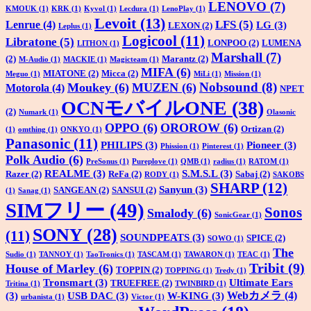
LENOVO
(7)
KMOUK
(1)
KRK
(1)
Kyvol
(1)
Lecdura
(1)
LenoPlay
(1)
Levoit
(13)
LFS
(5)
Lenrue
(4)
LG
(3)
LEXON
(2)
Leplus
(1)
Logicool
(11)
Libratone
(5)
LONPOO
(2)
LUMENA
LITHON
(1)
Marshall
(7)
(2)
Marantz
(2)
M-Audio
(1)
MACKIE
(1)
Magicteam
(1)
MIFA
(6)
MIATONE
(2)
Micca
(2)
Meguo
(1)
MiLi
(1)
Mission
(1)
Nobsound
(8)
Moukey
(6)
MUZEN
(6)
Motorola
(4)
NPET
OCNモバイルONE
(38)
(2)
Numark
(1)
Olasonic
OPPO
(6)
OROROW
(6)
Ortizan
(2)
(1)
omthing
(1)
ONKYO
(1)
Panasonic
(11)
PHILIPS
(3)
Pioneer
(3)
Phission
(1)
Pinterest
(1)
Polk Audio
(6)
PreSonus
(1)
Pureplove
(1)
QMB
(1)
radius
(1)
RATOM
(1)
REALME
(3)
S.M.S.L
(3)
Razer
(2)
ReFa
(2)
Sabaj
(2)
RODY
(1)
SAKOBS
SHARP
(12)
Sanyun
(3)
SANGEAN
(2)
SANSUI
(2)
(1)
Sanag
(1)
SIMフリー
(49)
Sonos
Smalody
(6)
SonicGear
(1)
SONY
(28)
(11)
SOUNDPEATS
(3)
SPICE
(2)
SOWO
(1)
The
Sudio
(1)
TANNOY
(1)
TaoTronics
(1)
TASCAM
(1)
TAWARON
(1)
TEAC
(1)
Tribit
(9)
House of Marley
(6)
TOPPIN
(2)
TOPPING
(1)
Tredy
(1)
Tronsmart
(3)
Ultimate Ears
TRUEFREE
(2)
Tritina
(1)
TWINBIRD
(1)
Webカメラ
(4)
(3)
USB DAC
(3)
W-KING
(3)
urbanista
(1)
Victor
(1)