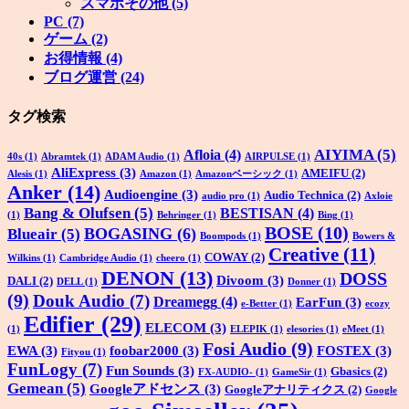
スマホその他
(5)
PC
(7)
ゲーム
(2)
お得情報
(4)
ブログ運営
(24)
タグ検索
AIYIMA
(5)
Afloia
(4)
40s
(1)
Abramtek
(1)
ADAM Audio
(1)
AIRPULSE
(1)
AliExpress
(3)
AMEIFU
(2)
Alesis
(1)
Amazon
(1)
Amazonベーシック
(1)
Anker
(14)
Audioengine
(3)
Audio Technica
(2)
audio pro
(1)
Axloie
Bang & Olufsen
(5)
BESTISAN
(4)
(1)
Behringer
(1)
Bing
(1)
BOSE
(10)
BOGASING
(6)
Blueair
(5)
Boompods
(1)
Bowers &
Creative
(11)
COWAY
(2)
Wilkins
(1)
Cambridge Audio
(1)
cheero
(1)
DENON
(13)
DOSS
Divoom
(3)
DALI
(2)
DELL
(1)
Donner
(1)
(9)
Douk Audio
(7)
Dreamegg
(4)
EarFun
(3)
e-Better
(1)
ecozy
Edifier
(29)
ELECOM
(3)
(1)
ELEPIK
(1)
elesories
(1)
eMeet
(1)
Fosi Audio
(9)
EWA
(3)
foobar2000
(3)
FOSTEX
(3)
Fityou
(1)
FunLogy
(7)
Fun Sounds
(3)
Gbasics
(2)
FX-AUDIO-
(1)
GameSir
(1)
Gemean
(5)
Googleアドセンス
(3)
Googleアナリティクス
(2)
Google