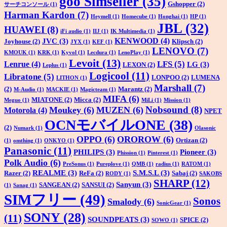
goo Simseller
(35)
Gshopper
(2)
サーチコンソール
(1)
Harman Kardon
(7)
Heymell
(1)
Homecube
(1)
Honghai
(1)
HP
(1)
JBL
(32)
HUAWEI
(8)
iFi audio
(1)
IIJ
(1)
IK Multimedia
(1)
KENWOOD
(4)
JVC
(3)
Joyhouse
(2)
Klipsch
(2)
JYX
(1)
KEF
(1)
LENOVO
(7)
KMOUK
(1)
KRK
(1)
Kyvol
(1)
Lecdura
(1)
LenoPlay
(1)
Levoit
(13)
LFS
(5)
Lenrue
(4)
LG
(3)
LEXON
(2)
Leplus
(1)
Logicool
(11)
Libratone
(5)
LONPOO
(2)
LUMENA
LITHON
(1)
Marshall
(7)
(2)
Marantz
(2)
M-Audio
(1)
MACKIE
(1)
Magicteam
(1)
MIFA
(6)
MIATONE
(2)
Micca
(2)
Meguo
(1)
MiLi
(1)
Mission
(1)
Nobsound
(8)
Moukey
(6)
MUZEN
(6)
Motorola
(4)
NPET
OCNモバイルONE
(38)
(2)
Numark
(1)
Olasonic
OPPO
(6)
OROROW
(6)
Ortizan
(2)
(1)
omthing
(1)
ONKYO
(1)
Panasonic
(11)
PHILIPS
(3)
Pioneer
(3)
Phission
(1)
Pinterest
(1)
Polk Audio
(6)
PreSonus
(1)
Pureplove
(1)
QMB
(1)
radius
(1)
RATOM
(1)
REALME
(3)
S.M.S.L
(3)
Razer
(2)
ReFa
(2)
Sabaj
(2)
RODY
(1)
SAKOBS
SHARP
(12)
Sanyun
(3)
SANGEAN
(2)
SANSUI
(2)
(1)
Sanag
(1)
SIMフリー
(49)
Sonos
Smalody
(6)
SonicGear
(1)
SONY
(28)
(11)
SOUNDPEATS
(3)
SPICE
(2)
SOWO
(1)