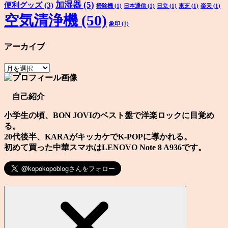
加湿器
(5)
便利グッズ
(3)
掃除機
(1)
日本通信
(1)
日立
(1)
東芝
(1)
楽天
(1)
空気清浄機
(50)
象印
(1)
アーカイブ
ア
ー
カ
自己紹介
イ
ブ
小学生の頃、BON JOVIのベスト盤で洋楽ロックに目覚め
る。
20代後半、KARAがキッカケでK-POPに導かれる。
初めて買った中華スマホはLENOVO Note 8 A936です。