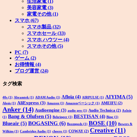
生活家電
(1)
美容家電
(3)
家電その他
(1)
スマホ
(67)
スマホ製品
(32)
スマホセール
(33)
スマホ ハウツー
(4)
スマホその他
(5)
PC
(7)
ゲーム
(2)
お得情報
(4)
ブログ運営
(24)
タグ検索
AIYIMA
(5)
Afloia
(4)
40s
(1)
Abramtek
(1)
ADAM Audio
(1)
AIRPULSE
(1)
AliExpress
(3)
AMEIFU
(2)
Alesis
(1)
Amazon
(1)
Amazonベーシック
(1)
Anker
(14)
Audioengine
(3)
Audio Technica
(2)
audio pro
(1)
Axloie
Bang & Olufsen
(5)
BESTISAN
(4)
(1)
Behringer
(1)
Bing
(1)
BOSE
(10)
BOGASING
(6)
Blueair
(5)
Boompods
(1)
Bowers &
Creative
(11)
COWAY
(2)
Wilkins
(1)
Cambridge Audio
(1)
cheero
(1)