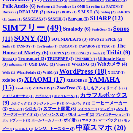
Phission
(1)
Pinterest
(1)
Polk Audio
(6)
PreSonus
(1)
Pureplove
(1)
QMB
(1)
radius
(1)
RATOM
(1)
REALME
(3)
S.M.S.L
(3)
Razer
(2)
ReFa
(2)
Sabaj
(2)
RODY
(1)
SAKOBS
SHARP
(12)
Sanyun
(3)
SANGEAN
(2)
SANSUI
(2)
(1)
Sanag
(1)
SIMフリー
(49)
Sonos
Smalody
(6)
SonicGear
(1)
SONY
(28)
(11)
SOUNDPEATS
(3)
SPICE
(2)
SOWO
(1)
The
Sudio
(1)
TANNOY
(1)
TaoTronics
(1)
TASCAM
(1)
TAWARON
(1)
TEAC
(1)
Tribit
(9)
House of Marley
(6)
TOPPIN
(2)
TOPPING
(1)
Tredy
(1)
Tronsmart
(3)
Ultimate Ears
TRUEFREE
(2)
Tritina
(1)
TWINBIRD
(1)
Webカメラ
(4)
(3)
USB DAC
(3)
W-KING
(3)
urbanista
(1)
Victor
(1)
WordPress
(18)
Wharfedale
(2)
WiiM
(2)
Welle
(1)
X-BEAT
(1)
XIAOMI
(17)
YAMAHA
xdobo
(5)
XLEADER
(1)
(15)
ZoeeTree
(3)
ZHIWHIS
(2)
もしもアフィリエイト
(2)
Zamkol
(1)
カラフルボックス
アイリスオーヤマ
(1)
アビエン
(1)
エミュレータ
(1)
(9)
コーヒーメーカー
カルテック
(1)
クレジットカード
(1)
ゲームパッド
(1)
(3)
スマート家電
(3)
シロカ
(2)
ネット
サンワ
(1)
ツイッター
(1)
テレビ
(1)
ワークオーディオ
(2)
ハイセンス
(2)
バルミューダ
(2)
プレイステーション
(1)
ポイ活
(2)
マーパック
(2)
ホットプレート
(1)
ホームベーカリー
(1)
マキタ
(1)
モッ
中華スマホ
(20)
レンジ、トースター
(2)
ピー
(1)
レコルト
(1)