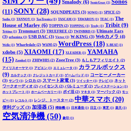
SIMフリー
(49)
Sonos
Smalody
(6)
SonicGear
(1)
SONY
(28)
(11)
SOUNDPEATS
(3)
SPICE
(2)
SOWO
(1)
The
Sudio
(1)
TANNOY
(1)
TaoTronics
(1)
TASCAM
(1)
TAWARON
(1)
TEAC
(1)
Tribit
(9)
House of Marley
(6)
TOPPIN
(2)
TOPPING
(1)
Tredy
(1)
Tronsmart
(3)
Ultimate Ears
TRUEFREE
(2)
Tritina
(1)
TWINBIRD
(1)
Webカメラ
(4)
(3)
USB DAC
(3)
W-KING
(3)
urbanista
(1)
Victor
(1)
WordPress
(18)
Wharfedale
(2)
WiiM
(2)
Welle
(1)
X-BEAT
(1)
XIAOMI
(17)
YAMAHA
xdobo
(5)
XLEADER
(1)
(15)
ZoeeTree
(3)
ZHIWHIS
(2)
もしもアフィリエイト
(2)
Zamkol
(1)
カラフルボックス
アイリスオーヤマ
(1)
アビエン
(1)
エミュレータ
(1)
(9)
コーヒーメーカー
カルテック
(1)
クレジットカード
(1)
ゲームパッド
(1)
(3)
スマート家電
(3)
シロカ
(2)
ネット
サンワ
(1)
ツイッター
(1)
テレビ
(1)
ワークオーディオ
(2)
ハイセンス
(2)
バルミューダ
(2)
プレイステーション
(1)
ポイ活
(2)
マーパック
(2)
ホットプレート
(1)
ホームベーカリー
(1)
マキタ
(1)
モッ
中華スマホ
(20)
レンジ、トースター
(2)
ピー
(1)
レコルト
(1)
加湿器
(5)
便利グッズ
(3)
掃除機
(1)
日本通信
(1)
日立
(1)
東芝
(1)
楽天
(1)
空気清浄機
(50)
象印
(1)