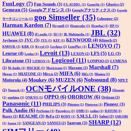
FunLogy
(7)
Fun Sounds
(3)
Gbasics
(2)
FX-AUDIO-
(1)
GameSir
(1)
Gemean
(5)
Googleアドセンス
(3)
Googleアナリティクス
(2)
Google
goo Simseller
(35)
Gshopper
(2)
サーチコンソール
(1)
Harman Kardon
(7)
Heymell
(1)
Homecube
(1)
Honghai
(1)
HP
(1)
JBL
(32)
HUAWEI
(8)
iFi audio
(1)
IIJ
(1)
IK Multimedia
(1)
KENWOOD
(4)
JVC
(3)
Joyhouse
(2)
Klipsch
(2)
JYX
(1)
KEF
(1)
LENOVO
(7)
KMOUK
(1)
KRK
(1)
Kyvol
(1)
Lecdura
(1)
LenoPlay
(1)
Levoit
(13)
LFS
(5)
Lenrue
(4)
LG
(3)
LEXON
(2)
Leplus
(1)
Logicool
(11)
Libratone
(5)
LONPOO
(2)
LUMENA
LITHON
(1)
Marshall
(7)
(2)
Marantz
(2)
M-Audio
(1)
MACKIE
(1)
Magicteam
(1)
MIFA
(6)
MIATONE
(2)
Micca
(2)
Meguo
(1)
MiLi
(1)
Mission
(1)
Nobsound
(8)
Moukey
(6)
MUZEN
(6)
Motorola
(4)
NPET
OCNモバイルONE
(38)
(2)
Numark
(1)
Olasonic
OPPO
(6)
OROROW
(6)
Ortizan
(2)
(1)
omthing
(1)
ONKYO
(1)
Panasonic
(11)
PHILIPS
(3)
Pioneer
(3)
Phission
(1)
Pinterest
(1)
Polk Audio
(6)
PreSonus
(1)
Pureplove
(1)
QMB
(1)
radius
(1)
RATOM
(1)
REALME
(3)
S.M.S.L
(3)
Razer
(2)
ReFa
(2)
Sabaj
(2)
RODY
(1)
SAKOBS
SHARP
(12)
Sanyun
(3)
SANGEAN
(2)
SANSUI
(2)
(1)
Sanag
(1)