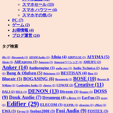
スマホセール
(33)
スマホ ハウツー
(4)
スマホその他
(5)
PC
(7)
ゲーム
(2)
お得情報
(4)
ブログ運営
(24)
タグ検索
AIYIMA
(5)
Afloia
(4)
40s
(1)
Abramtek
(1)
ADAM Audio
(1)
AIRPULSE
(1)
AliExpress
(3)
AMEIFU
(2)
Alesis
(1)
Amazon
(1)
Amazonベーシック
(1)
Anker
(14)
Audioengine
(3)
Audio Technica
(2)
audio pro
(1)
Axloie
Bang & Olufsen
(5)
BESTISAN
(4)
(1)
Behringer
(1)
Bing
(1)
BOSE
(10)
BOGASING
(6)
Blueair
(5)
Boompods
(1)
Bowers &
Creative
(11)
COWAY
(2)
Wilkins
(1)
Cambridge Audio
(1)
cheero
(1)
DENON
(13)
DOSS
Divoom
(3)
DALI
(2)
DELL
(1)
Donner
(1)
(9)
Douk Audio
(7)
Dreamegg
(4)
EarFun
(3)
e-Better
(1)
ecozy
Edifier
(29)
ELECOM
(3)
(1)
ELEPIK
(1)
elesories
(1)
eMeet
(1)
Fosi Audio
(9)
EWA
(3)
foobar2000
(3)
FOSTEX
(3)
Fityou
(1)