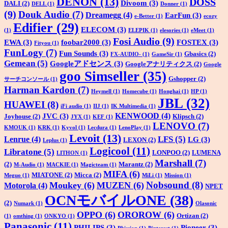
DENON
(13)
DOSS
Divoom
(3)
DALI
(2)
DELL
(1)
Donner
(1)
(9)
Douk Audio
(7)
Dreamegg
(4)
EarFun
(3)
e-Better
(1)
ecozy
Edifier
(29)
ELECOM
(3)
(1)
ELEPIK
(1)
elesories
(1)
eMeet
(1)
Fosi Audio
(9)
EWA
(3)
foobar2000
(3)
FOSTEX
(3)
Fityou
(1)
FunLogy
(7)
Fun Sounds
(3)
Gbasics
(2)
FX-AUDIO-
(1)
GameSir
(1)
Gemean
(5)
Googleアドセンス
(3)
Googleアナリティクス
(2)
Google
goo Simseller
(35)
Gshopper
(2)
サーチコンソール
(1)
Harman Kardon
(7)
Heymell
(1)
Homecube
(1)
Honghai
(1)
HP
(1)
JBL
(32)
HUAWEI
(8)
iFi audio
(1)
IIJ
(1)
IK Multimedia
(1)
KENWOOD
(4)
JVC
(3)
Joyhouse
(2)
Klipsch
(2)
JYX
(1)
KEF
(1)
LENOVO
(7)
KMOUK
(1)
KRK
(1)
Kyvol
(1)
Lecdura
(1)
LenoPlay
(1)
Levoit
(13)
LFS
(5)
Lenrue
(4)
LG
(3)
LEXON
(2)
Leplus
(1)
Logicool
(11)
Libratone
(5)
LONPOO
(2)
LUMENA
LITHON
(1)
Marshall
(7)
(2)
Marantz
(2)
M-Audio
(1)
MACKIE
(1)
Magicteam
(1)
MIFA
(6)
MIATONE
(2)
Micca
(2)
Meguo
(1)
MiLi
(1)
Mission
(1)
Nobsound
(8)
Moukey
(6)
MUZEN
(6)
Motorola
(4)
NPET
OCNモバイルONE
(38)
(2)
Numark
(1)
Olasonic
OPPO
(6)
OROROW
(6)
Ortizan
(2)
(1)
omthing
(1)
ONKYO
(1)
Panasonic
(11)
PHILIPS
(3)
Pioneer
(3)