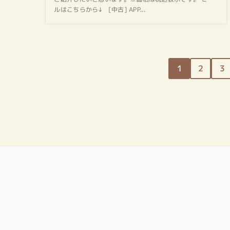
ルはこちらから↓ [中古] APP...
1
2
3