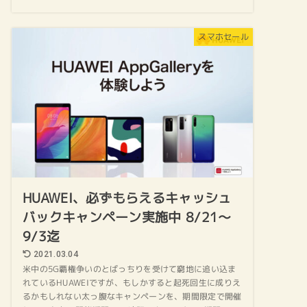
スマホセール
HUAWEI、必ずもらえるキャッシュ
バックキャンペーン実施中 8/21～
9/3迄
2021.03.04
米中の5G覇権争いのとばっちりを受けて窮地に追い込ま
れているHUAWEIですが、もしかすると起死回生に成りえ
るかもしれない太っ腹なキャンペーンを、期間限定で開催