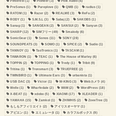
Pinterest
(1)
Pioneer
(3)
Polk Audio
(6)
PreSonus
(1)
Pureplove
(1)
QMB
(1)
radius
(1)
RATOM
(1)
Razer
(2)
REALME
(3)
ReFa
(2)
RODY
(1)
S.M.S.L
(3)
Sabaj
(2)
SAKOBS
(1)
Sanag
(1)
SANGEAN
(2)
SANSUI
(2)
Sanyun
(3)
SHARP
(12)
SIMフリー
(49)
Smalody
(6)
SonicGear
(1)
Sonos
(11)
SONY
(28)
SOUNDPEATS
(3)
SOWO
(1)
SPICE
(2)
Sudio
(1)
TANNOY
(1)
TaoTronics
(1)
TASCAM
(1)
TAWARON
(1)
TEAC
(1)
The House of Marley
(6)
TOPPIN
(2)
TOPPING
(1)
Tredy
(1)
Tribit
(9)
Tritina
(1)
Tronsmart
(3)
TRUEFREE
(2)
TWINBIRD
(1)
Ultimate Ears
(3)
urbanista
(1)
USB DAC
(3)
Victor
(1)
W-KING
(3)
Webカメラ
(4)
Welle
(1)
Wharfedale
(2)
WiiM
(2)
WordPress
(18)
X-BEAT
(1)
xdobo
(5)
XIAOMI
(17)
XLEADER
(1)
YAMAHA
(15)
Zamkol
(1)
ZHIWHIS
(2)
ZoeeTree
(3)
もしもアフィリエイト
(2)
アイリスオーヤマ
(1)
アビエン
(1)
エミュレータ
(1)
カラフルボックス
(9)