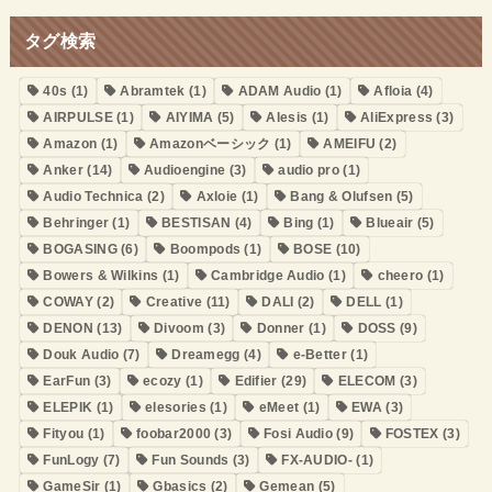
タグ検索
40s
(1)
Abramtek
(1)
ADAM Audio
(1)
Afloia
(4)
AIRPULSE
(1)
AIYIMA
(5)
Alesis
(1)
AliExpress
(3)
Amazon
(1)
Amazonベーシック
(1)
AMEIFU
(2)
Anker
(14)
Audioengine
(3)
audio pro
(1)
Audio Technica
(2)
Axloie
(1)
Bang & Olufsen
(5)
Behringer
(1)
BESTISAN
(4)
Bing
(1)
Blueair
(5)
BOGASING
(6)
Boompods
(1)
BOSE
(10)
Bowers & Wilkins
(1)
Cambridge Audio
(1)
cheero
(1)
COWAY
(2)
Creative
(11)
DALI
(2)
DELL
(1)
DENON
(13)
Divoom
(3)
Donner
(1)
DOSS
(9)
Douk Audio
(7)
Dreamegg
(4)
e-Better
(1)
EarFun
(3)
ecozy
(1)
Edifier
(29)
ELECOM
(3)
ELEPIK
(1)
elesories
(1)
eMeet
(1)
EWA
(3)
Fityou
(1)
foobar2000
(3)
Fosi Audio
(9)
FOSTEX
(3)
FunLogy
(7)
Fun Sounds
(3)
FX-AUDIO-
(1)
GameSir
(1)
Gbasics
(2)
Gemean
(5)