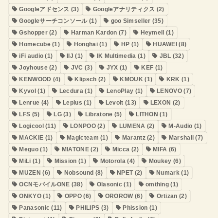
Googleアドセンス
(3)
Googleアナリティクス
(2)
Googleサーチコンソール
(1)
goo Simseller
(35)
Gshopper
(2)
Harman Kardon
(7)
Heymell
(1)
Homecube
(1)
Honghai
(1)
HP
(1)
HUAWEI
(8)
iFi audio
(1)
IIJ
(1)
IK Multimedia
(1)
JBL
(32)
Joyhouse
(2)
JVC
(3)
JYX
(1)
KEF
(1)
KENWOOD
(4)
Klipsch
(2)
KMOUK
(1)
KRK
(1)
Kyvol
(1)
Lecdura
(1)
LenoPlay
(1)
LENOVO
(7)
Lenrue
(4)
Leplus
(1)
Levoit
(13)
LEXON
(2)
LFS
(5)
LG
(3)
Libratone
(5)
LITHON
(1)
Logicool
(11)
LONPOO
(2)
LUMENA
(2)
M-Audio
(1)
MACKIE
(1)
Magicteam
(1)
Marantz
(2)
Marshall
(7)
Meguo
(1)
MIATONE
(2)
Micca
(2)
MIFA
(6)
MiLi
(1)
Mission
(1)
Motorola
(4)
Moukey
(6)
MUZEN
(6)
Nobsound
(8)
NPET
(2)
Numark
(1)
OCNモバイルONE
(38)
Olasonic
(1)
omthing
(1)
ONKYO
(1)
OPPO
(6)
OROROW
(6)
Ortizan
(2)
Panasonic
(11)
PHILIPS
(3)
Phission
(1)