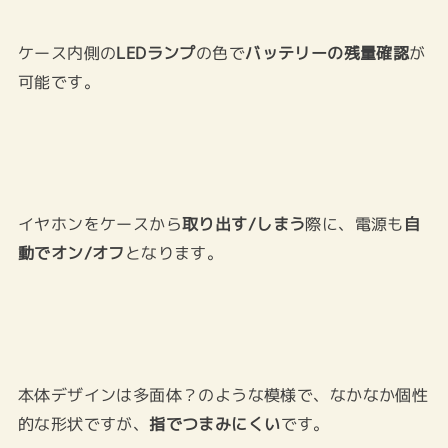
ケース内側の
LEDランプ
の色で
バッテリーの残量確認
が
可能です。
イヤホンをケースから
取り出す/しまう
際に、電源も
自
動でオン/オフ
となります。
本体デザインは多面体？のような模様で、なかなか個性
的な形状ですが、
指でつまみにくい
です。