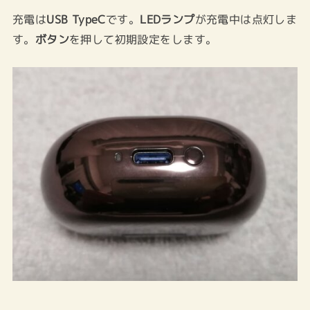
充電は
USB TypeC
です。
LEDランプ
が充電中は点灯しま
す。
ボタン
を押して初期設定をします。